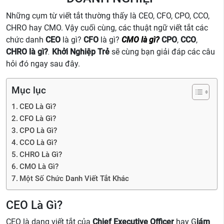
Những cụm từ viết tắt thường thấy là CEO, CFO, CPO, CCO,
CHRO hay CMO. Vậy cuối cùng, các thuật ngữ viết tắt các
chức danh
CEO
là gì?
CFO
là gì?
CMO là gì?
CPO
,
CCO
,
CHRO
là gì?
.
Khởi Nghiệp Trẻ
sẽ cùng bạn giải đáp các câu
hỏi đó ngay sau đây.
Mục lục
CEO Là Gì?
CFO Là Gì?
CPO Là Gì?
CCO Là Gì?
CHRO Là Gì?
CMO Là Gì?
Một Số Chức Danh Viết Tắt Khác
CEO Là Gì?
CEO là dạng viết tắt của
Chief Executive Officer
hay G
iám