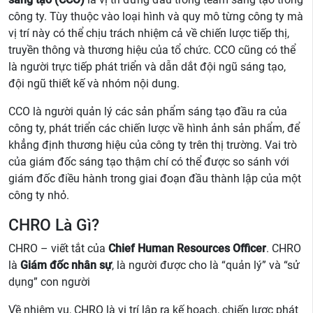
công ty. Tùy thuộc vào loại hình và quy mô từng công ty mà
vị trí này có thể chịu trách nhiệm cả về chiến lược tiếp thị,
truyền thông và thương hiệu của tổ chức. CCO cũng có thể
là người trực tiếp phát triển và dẫn dắt đội ngũ sáng tạo,
đội ngũ thiết kế và nhóm nội dung.
CCO là người quản lý các sản phẩm sáng tạo đầu ra của
công ty, phát triển các chiến lược về hình ảnh sản phẩm, để
khẳng định thương hiệu của công ty trên thị trường. Vai trò
của giám đốc sáng tạo thậm chí có thể được so sánh với
giám đốc điều hành trong giai đoạn đầu thành lập của một
công ty nhỏ.
CHRO Là Gì?
CHRO – viết tắt của
Chief Human Resources Officer
. CHRO
là
Giám đốc nhân sự
, là người được cho là “quản lý” và “sử
dụng” con người
Về nhiệm vụ, CHRO là vị trí lập ra kế hoạch, chiến lược phát