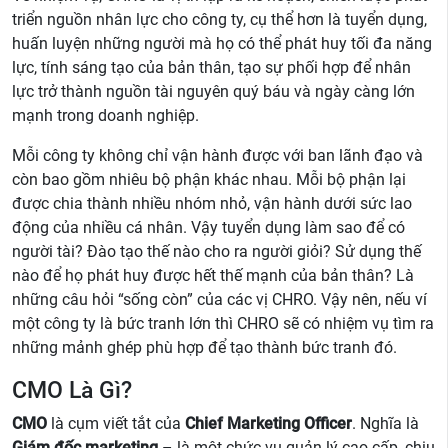
triển nguồn nhân lực cho công ty, cụ thể hơn là tuyển dụng,
huấn luyện những người mà họ có thể phát huy tối đa năng
lực, tính sáng tạo của bản thân, tạo sự phối hợp để nhân
lực trở thành nguồn tài nguyên quý báu và ngày càng lớn
mạnh trong doanh nghiệp.
Mỗi công ty không chỉ vận hành được với ban lãnh đạo và
còn bao gồm nhiêu bộ phận khác nhau. Mỗi bộ phận lại
được chia thành nhiều nhóm nhỏ, vận hành dưới sức lao
động của nhiều cá nhân. Vậy tuyển dụng làm sao để có
người tài? Đào tạo thế nào cho ra người giỏi? Sử dụng thế
nào để họ phát huy được hết thế mạnh của bản thân? Là
những câu hỏi “sống còn” của các vị CHRO. Vậy nên, nếu ví
một công ty là bức tranh lớn thì CHRO sẽ có nhiệm vụ tìm ra
những mảnh ghép phù hợp để tạo thành bức tranh đó.
CMO Là Gì?
CMO
là cụm viết tắt của
Chief Marketing Officer
. Nghĩa là
Giám đốc marketing
– là một chức vụ quản lý cao cấp, chịu