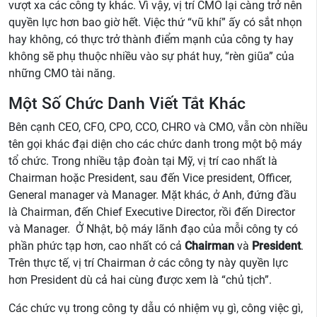
vượt xa các công ty khác. Vì vậy, vị trí CMO lại càng trở nên
quyền lực hơn bao giờ hết. Việc thứ “vũ khí” ấy có sắt nhọn
hay không, có thực trở thành điểm mạnh của công ty hay
không sẽ phụ thuộc nhiều vào sự phát huy, “rèn giũa” của
những CMO tài năng.
Một Số Chức Danh Viết Tắt Khác
Bên cạnh CEO, CFO, CPO, CCO, CHRO và CMO, vẫn còn nhiều
tên gọi khác đại diện cho các chức danh trong một bộ máy
tổ chức. Trong nhiều tập đoàn tại Mỹ, vị trí cao nhất là
Chairman hoặc President, sau đến Vice president, Officer,
General manager và Manager. Mặt khác, ở Anh, đứng đầu
là Chairman, đến Chief Executive Director, rồi đến Director
và Manager. Ở Nhật, bộ máy lãnh đạo của mỗi công ty có
phần phức tạp hơn, cao nhất có cả
Chairman
và
President
.
Trên thực tế, vị trí Chairman ở các công ty này quyền lực
hơn President dù cả hai cùng được xem là “chủ tịch”.
Các chức vụ trong công ty dẫu có nhiệm vụ gì, công việc gì,