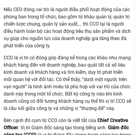
Nếu CEO đóng vai trò là người điều phối hoạt động của các
phòng ban trong tổ chức, bao gồm từ khâu quản lý, quản trị
chiến lược chung, quản lý sản xuất,… thì CCO lại là người
điều hành toàn bộ các hoạt động tiêu thụ sản phẩm và dịch
vụ giúp cho nguồn lực của doanh nghiệp gia tăng theo đà
phát triển của công ty.
CCO là vị trí có đóng góp đáng kể trong các khâu như mang
khách hàng đến với doanh nghiệp, bao quát tất cả số liệu
kinh doanh và khách hàng và tìm kiếm, duy trì phát triển
mối quan hệ với đối tác. Có thể thấy, “dưới một người, trên
vạn người” là hình ảnh miêu tả phù hợp với vai trò của chức
danh này trong một tổ chức. Bất kỳ công ty nào khi kinh
doanh cũng có đối tượng khách hàng cụ thể thì vị trí CCO sẽ
là cầu nối giữa công ty và những vị “thượng đế” này.
Bên cạnh đó cụm từ CCO còn là viết tắt của
Chief Creative
Officer
. Vị trí Giám đốc sáng tạo trong tiếng anh.
Giám đốc
sáng tạo (CCO)
là vị trí đứng đầu trong team sáng tạo trong