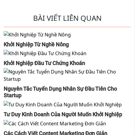
BÀI VIẾT LIÊN QUAN
Khởi Nghiệp Từ Nghề Nông
Khởi Nghiệp Đầu Tư Chứng Khoán
Nguyên Tắc Tuyển Dụng Nhân Sự Đầu Tiên Cho
Startup
Tư Duy Kinh Doanh Của Người Muốn Khởi Nghiệp
Các Cách Viết Content Marketing Đơn Giản