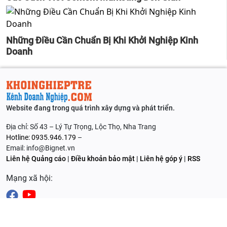
Những Điều Cần Chuẩn Bị Khi Khởi Nghiệp Kinh
Doanh
Website đang trong quá trình xây dựng và phát triển.
Địa chỉ: Số 43 – Lý Tự Trọng, Lộc Thọ, Nha Trang
Hotline: 0935.946.179
–
Email: info@Bignet.vn
Liên hệ Quảng cáo
|
Điều khoản bảo mật
|
Liên hệ góp ý
|
RSS
Mạng xã hội:
Bản quyền ©2026 Copyright by Khoinghieptre.org