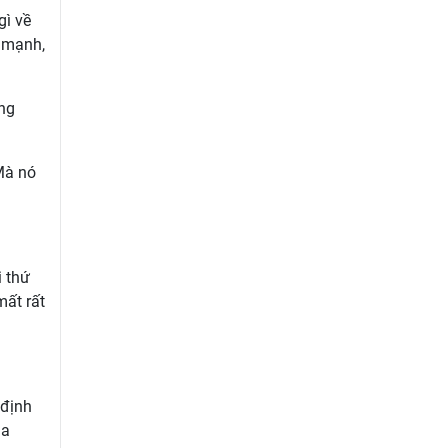
gì về
ủ mạnh,
ng
Mà nó
i thứ
mất rất
 định
ủa