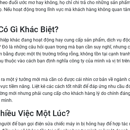
heo đuổi ước mơ hay không, họ chỉ chi trả cho những sản phẩ
. Nếu hoạt động trong lĩnh vực mà khách hàng không quan tâ
ó Gì Khác Biệt?
ghiệp khác đang hoạt động hay cung cấp sản phẩm, dịch vụ độ
 Đó là những câu hỏi quan trọng mà bạn cần suy nghĩ, nhưng c
 bằng được một thị trường trống rỗng, không tồn tại cạnh tranh
 thuộc vào cách bạn định nghĩa công ty của mình và vị trí trên 
a ra một ý tưởng mới mà cần có được cái nhìn cơ bản về ngành 
 vực tiềm năng. Liệt kê các cách tốt nhất để đáp ứng nhu cầu đ
ường mới nhưng phải cung cấp cho khách hàng lý do chính đán
 mình.
hiều Việc Một Lúc?
 người để bạn gọi điện sửa chiếc máy in bị hỏng hay để hợp tác