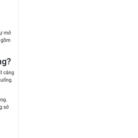
tự mở
o gồm
ng?
ất căng
xuống.
ọng.
g sở