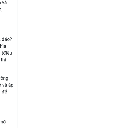
m và
m,
c đáo?
hìa
 (điều
thị
công
ó và áp
g để
 mở