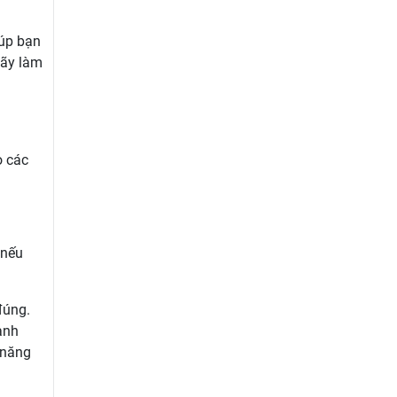
iúp bạn
Hãy làm
o các
 nếu
đúng.
anh
 năng