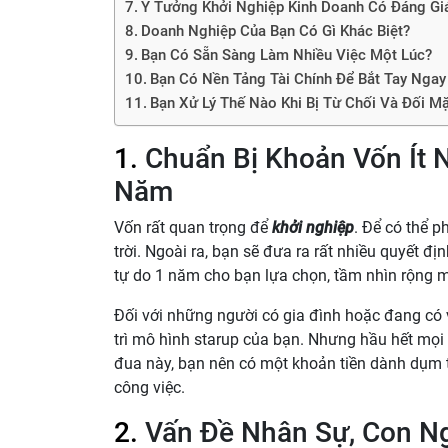
Ý Tưởng Khởi Nghiệp Kinh Doanh Có Đáng Gi
Doanh Nghiệp Của Bạn Có Gì Khác Biệt?
Bạn Có Sẵn Sàng Làm Nhiều Việc Một Lúc?
Bạn Có Nền Tảng Tài Chính Để Bắt Tay Nga
Bạn Xử Lý Thế Nào Khi Bị Từ Chối Và Đối M
1.
Chuẩn Bị Khoản Vốn Ít N
Năm
Vốn rất quan trọng để
khởi nghiệp
. Để có thể 
trời. Ngoài ra, bạn sẽ đưa ra rất nhiều quyết đ
tự do 1 năm cho bạn lựa chọn, tầm nhìn rộng m
Đối với những người có gia đình hoặc đang có 
trì mô hình starup của bạn. Nhưng hầu hết mọi 
đua này, bạn nên có một khoản tiền dành dụm 
công việc.
2.
Vấn Đề Nhân Sự, Con Ng