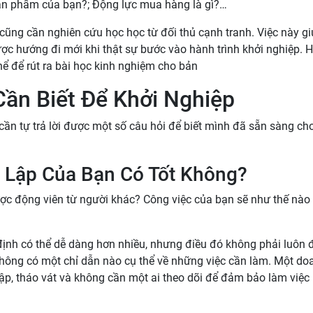
 sản phẩm của bạn?; Động lực mua hàng là gì?…
 cũng cần nghiên cứu học học từ đối thủ cạnh tranh. Việc này g
ược hướng đi mới khi thật sự bước vào hành trình khởi nghiệp. 
thể để rút ra bài học kinh nghiệm cho bản
Cần Biết Để Khởi Nghiệp
cần tự trả lời được một số câu hỏi để biết mình đã sẵn sàng ch
 Lập Của Bạn Có Tốt Không?
ợc động viên từ người khác? Công việc của bạn sẽ như thế nào
ịnh có thể dễ dàng hơn nhiều, nhưng điều đó không phải luôn 
không có một chỉ dẫn nào cụ thể về những việc cần làm. Một do
lập, tháo vát và không cần một ai theo dõi để đảm bảo làm việc