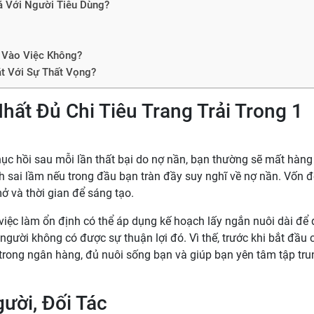
á Với Người Tiêu Dùng?
y Vào Việc Không?
ặt Với Sự Thất Vọng?
hất Đủ Chi Tiêu Trang Trải Trong 1
phục hồi sau mỗi lần thất bại do nợ nần, bạn thường sẽ mất hàn
ịnh sai lầm nếu trong đầu bạn tràn đầy suy nghĩ về nợ nần. Vốn 
ở và thời gian để sáng tạo.
việc làm ổn định có thể áp dụng kế hoạch lấy ngắn nuôi dài để
người không có được sự thuận lợi đó. Vì thế, trước khi bắt đầu 
trong ngân hàng, đủ nuôi sống bạn và giúp bạn yên tâm tập tru
ười, Đối Tác