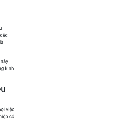
u
 các
là
 này
ng kinh
êu
ọi việc
hiệp có