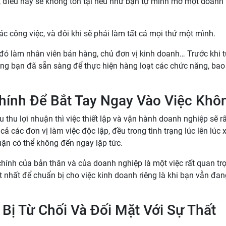
, điều này sẽ không tồn tại nếu như bạn tự mình mở một doanh
c công việc, và đôi khi sẽ phải làm tất cả mọi thứ một mình.
u đó làm nhân viên bán hàng, chủ đơn vị kinh doanh… Trước khi 
ằng bạn đã sẵn sàng để thực hiện hàng loạt các chức năng, ba
hính Để Bắt Tay Ngay Vào Việc Khô
 thu lợi nhuận thì việc thiết lập và vận hành doanh nghiệp sẽ r
 các đơn vị làm việc độc lập, đều trong tình trạng lúc lên lúc 
uận có thể không đến ngay lập tức.
ính của bản thân và của doanh nghiệp là một việc rất quan tr
t nhất để chuẩn bị cho việc kinh doanh riêng là khi bạn vẫn đan
Bị Từ Chối Và Đối Mặt Với Sự Thất