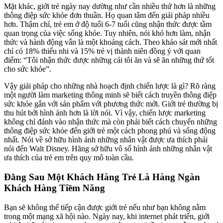
Mặt khác, giới trẻ ngày nay dường như cần nhiều thứ hơn là những
thông điệp sức khỏe đơn thuần. Họ quan tâm đến giải pháp nhiều
hơn. Thậm chí, trẻ em ở độ tuổi 6-7 tuổi cũng nhận thức được tầm
quan trọng của việc sống khỏe. Tuy nhiên, nói khó hơn làm, nhận
thức và hành động vẫn là một khoảng cách. Theo khảo sát mới nhất
chỉ có 18% thiếu nhi và 15% trẻ vị thành niên đồng ý với quan
điểm: “Tôi nhận thức được những cái tôi ăn và sẽ ăn những thứ tốt
cho sức khỏe”.
Vậy giải pháp cho những nhà hoạch định chiến lược là gì? Rõ ràng
một người làm marketing thông minh sẽ biết cách truyền thông điệp
sức khỏe gắn với sản phẩm với phương thức mới. Giới trẻ thường bị
thu hút bởi hình ảnh hơn là lời nói. Vì vậy, chiến lược marketing
không chỉ đánh vào nhận thức mà còn phải biết cách chuyển những
thông điệp sức khỏe đến giới trẻ một cách phong phú và sống động
nhất. Nói về sở hữu hình ảnh những nhân vật được ưa thích phải
nói đến Walt Disney. Hãng sở hữu vô số hình ảnh những nhân vật
ưa thích của trẻ em trên quy mô toàn cầu.
Đằng Sau Một Khách Hàng Trẻ Là Hàng Ngàn
Khách Hàng Tiềm Năng
Bạn sẽ không thể tiếp cận được giới trẻ nếu như bạn không nằm
trong một mạng xã hội nào. Ngày nay, khi internet phát triển, giới