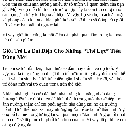
Con trai sẽ chịu ảnh hưởng nhiều từ sở thích và quan điểm của bạn
gái. Một ví dụ điển hình cho trường hợp này là con trai cũng muốn
các bạn gái chú ý khi họ xuất hiện. Vì vậy, họ sẽ chọn cách ăn mặc
và phong cách khi xuất hiện phù hợp với sở thích số đông của giới
nữ và các bạn gái thì ngược lại.
Vì vậy, giới tính cũng là một điều cần phải quan tâm trong kế hoạch
tiếp thị sản phẩm.
Giới Trẻ Là Đại Diện Cho Những “Thế Lực” Tiêu
Dùng Mới
Trẻ em sẽ lớn dần lên, nhận thức sẽ dần thay đổi theo độ tuổi. Vì
vậy, marketing cũng phải thật tinh tế trước những thay đổi cả về thể
chất và tâm sinh lý. Giới trẻ chiếm gần 1/4 dân số thế giới, văn hóa
trẻ đóng một vai trò quan trọng trên thế giới.
Nhiều nhà nghiên cứu đã thừa nhận rằng khả năng nhận dạng
thương hiệu hay thói quen đã hình thành trong tuổi thơ sẽ tiếp tục
ảnh hưởng, thậm chí chi phối người tiêu dùng khi họ đã trưởng
thành. Hơn thế nữa, sau này những người trẻ sẽ lại trở thành những
ông bố bà mẹ trong tương lai và quan niệm “dành những gì tốt nhất
cho con” sẽ tiếp tục chi phối lựa chọn của họ. Vì vậy, tiếp thị trẻ em
càng có ý nghĩa.