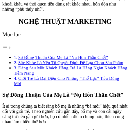
khoái khẩu và thói quen tiêu dùng rất khác nhau, hỗn độn như
những “phù thủy nhí”.
NGHỆ THUẬT MARKETING
Mục lục
Sự Đồng Thuận Của Mẹ Là “Nụ Hôn Thần Chết”
Sức Khỏe Là Yếu Tố Quyết Định Để Lựa Chọn Sản Phẩm
Đằng Sau Một Khách Hàng Trẻ Là Hàng Ngàn Khách Hàng
Tiềm Năng
Giới Trẻ Là Đại Diện Cho Những “Thế Lực” Tiêu Dùng
Mới
Sự Đồng Thuận Của Mẹ Là “Nụ Hôn Thần Chết”
Ít ai trong chúng ta biết rằng bố mẹ là những “bà mối” hiệu quả nhất
đối với giới trẻ. Theo nghiên cứu gần đây, bố mẹ và con cái ngày
càng trở nên gần gũi hơn, họ có nhiều điểm chung hơn, thích cùng
nhau làm nhiều thứ hơn.