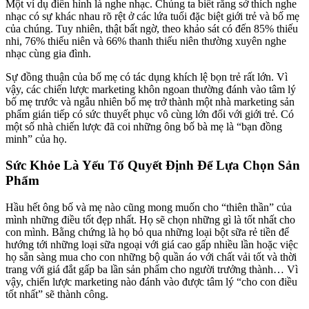
Một ví dụ điển hình là nghe nhạc. Chúng ta biết rằng sở thích nghe
nhạc có sự khác nhau rõ rệt ở các lứa tuổi đặc biệt giới trẻ và bố mẹ
của chúng. Tuy nhiên, thật bất ngờ, theo khảo sát có đến 85% thiếu
nhi, 76% thiếu niên và 66% thanh thiếu niên thường xuyên nghe
nhạc cùng gia đình.
Sự đồng thuận của bố mẹ có tác dụng khích lệ bọn trẻ rất lớn. Vì
vậy, các chiến lược marketing khôn ngoan thường đánh vào tâm lý
bố mẹ trước và ngẫu nhiên bố mẹ trở thành một nhà marketing sản
phẩm gián tiếp có sức thuyết phục vô cùng lớn đối với giới trẻ. Có
một số nhà chiến lược đã coi những ông bố bà mẹ là “bạn đồng
minh” của họ.
Sức Khỏe Là Yếu Tố Quyết Định Để Lựa Chọn Sản
Phẩm
Hầu hết ông bố và mẹ nào cũng mong muốn cho “thiên thần” của
mình những điều tốt đẹp nhất. Họ sẽ chọn những gì là tốt nhất cho
con mình. Bằng chứng là họ bỏ qua những loại bột sữa rẻ tiền để
hướng tới những loại sữa ngoại với giá cao gấp nhiều lần hoặc việc
họ sẵn sàng mua cho con những bộ quần áo với chất vải tốt và thời
trang với giá đắt gấp ba lần sản phẩm cho người trưởng thành… Vì
vậy, chiến lược marketing nào đánh vào được tâm lý “cho con điều
tốt nhất” sẽ thành công.