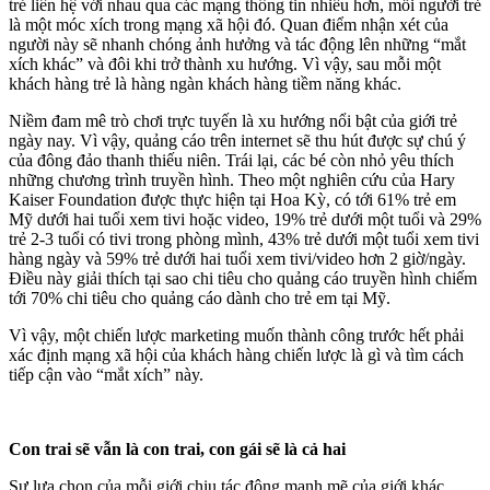
trẻ liên hệ với nhau qua các mạng thông tin nhiều hơn, mỗi người trẻ
là một móc xích trong mạng xã hội đó. Quan điểm nhận xét của
người này sẽ nhanh chóng ảnh hưởng và tác động lên những “mắt
xích khác” và đôi khi trở thành xu hướng. Vì vậy, sau mỗi một
khách hàng trẻ là hàng ngàn khách hàng tiềm năng khác.
Niềm đam mê trò chơi trực tuyến là xu hướng nổi bật của giới trẻ
ngày nay. Vì vậy, quảng cáo trên internet sẽ thu hút được sự chú ý
của đông đảo thanh thiếu niên. Trái lại, các bé còn nhỏ yêu thích
những chương trình truyền hình. Theo một nghiên cứu của Hary
Kaiser Foundation được thực hiện tại Hoa Kỳ, có tới 61% trẻ em
Mỹ dưới hai tuổi xem tivi hoặc video, 19% trẻ dưới một tuổi và 29%
trẻ 2-3 tuổi có tivi trong phòng mình, 43% trẻ dưới một tuổi xem tivi
hàng ngày và 59% trẻ dưới hai tuổi xem tivi/video hơn 2 giờ/ngày.
Điều này giải thích tại sao chi tiêu cho quảng cáo truyền hình chiếm
tới 70% chi tiêu cho quảng cáo dành cho trẻ em tại Mỹ.
Vì vậy, một chiến lược marketing muốn thành công trước hết phải
xác định mạng xã hội của khách hàng chiến lược là gì và tìm cách
tiếp cận vào “mắt xích” này.
Con trai sẽ vẫn là con trai, con gái sẽ là cả hai
Sự lựa chọn của mỗi giới chịu tác động mạnh mẽ của giới khác.