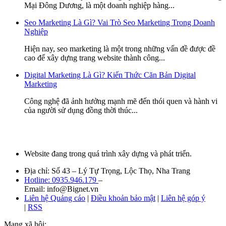
Mại Đông Dương, là một doanh nghiệp hàng...
Seo Marketing Là Gì? Vai Trò Seo Marketing Trong Doanh
Nghiệp
Hiện nay, seo marketing là một trong những vấn đề được đề
cao để xây dựng trang website thành công...
Digital Marketing Là Gì? Kiến Thức Căn Bản Digital
Marketing
Công nghệ đã ảnh hưởng mạnh mẽ đến thói quen và hành vi
của người sử dụng đồng thời thúc...
Website đang trong quá trình xây dựng và phát triển.
Địa chỉ: Số 43 – Lý Tự Trọng, Lộc Thọ, Nha Trang
Hotline: 0935.946.179
–
Email: info@Bignet.vn
Liên hệ Quảng cáo
|
Điều khoản bảo mật
|
Liên hệ góp ý
|
RSS
Mạng xã hội: