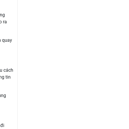
ông
o ra
n quay
ều cách
ng tin
ung
 đi