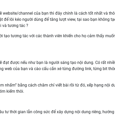
website/channel của bạn thì đây chính là cách tốt nhất và th
t để lôi kéo người dùng để tăng lượt view, tại sao bạn không tạ
i và tương tác ?
i tạo tương tác với các thành viên khiến cho họ cảm thấy muố
sẽ đạt được nếu như bạn là người sáng tạo nội dung. Có rất nhi
ng web của bạn và cào cấu cắn xé từng đường link, từng bit thô
ặm nhấm” bằng cách chăm chỉ viết bài rồi từ đó, xếp hạng nội d
tìm kiếm thôi.
u tư thời gian lẫn công sức để xây dựng nội dung riêng, hướng