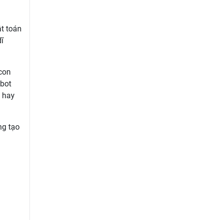
ật toán
ĩ
 con
(bot
t hay
ng tạo