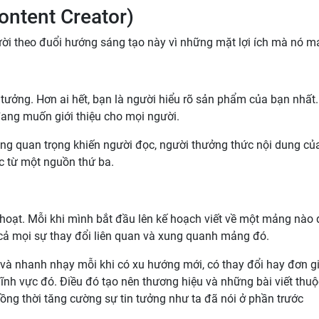
ontent Creator)
ời theo đuổi hướng sáng tạo này vì những mặt lợi ích mà nó ma
in tưởng. Hơn ai hết, bạn là người hiểu rõ sản phẩm của bạn nhất.
đang muốn giới thiệu cho mọi người.
ặng quan trọng khiến người đọc, người thưởng thức nội dung củ
ọc từ một nguồn thứ ba.
h hoạt. Mỗi khi mình bắt đầu lên kế hoạch viết về một mảng nào
t cả mọi sự thay đổi liên quan và xung quanh mảng đó.
t và nhanh nhạy mỗi khi có xu hướng mới, có thay đổi hay đơn g
nh vực đó. Điều đó tạo nên thương hiệu và những bài viết thuộ
ồng thời tăng cường sự tin tưởng như ta đã nói ở phần trước