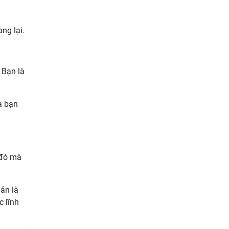
ng lại.
 Bạn là
a bạn
 đó mà
iản là
c lĩnh