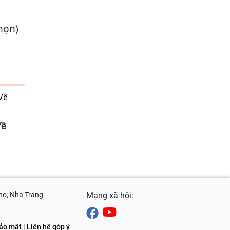
chọn)
Về
Thọ, Nha Trang
Mạng xã hội:
ảo mật
|
Liên hệ góp ý