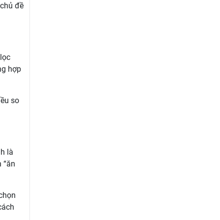
 chủ đề
lọc
ng hợp
iều so
h là
h “ăn
 chọn
 cách