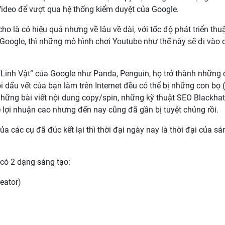
Video để vượt qua hệ thống kiểm duyệt của Google.
ho là có hiệu quả nhưng về lâu về dài, với tốc độ phát triển thu
oogle, thì những mô hình chơi Youtube như thế này sẽ đi vào d
 “Linh Vật” của Google như Panda, Penguin, họ trở thành những
i dấu vết của bạn làm trên Internet đều có thể bị những con bọ 
Những bài viết nội dung copy/spin, những kỹ thuật SEO Blackha
lợi nhuận cao nhưng đến nay cũng đã gần bị tuyệt chủng rồi.
ủa các cụ đã đúc kết lại thì thời đại ngày nay là thời đại của sá
 có 2 dạng sáng tạo:
eator)