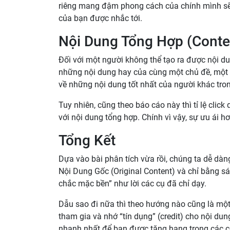
riêng mang đậm phong cách của chính mình sẽ 
của bạn được nhắc tới.
Nội Dung Tổng Hợp (Conte
Đối với một người không thể tạo ra được nội du
những nội dung hay của cùng một chủ đề, một
về những nội dung tốt nhất của người khác tro
Tuy nhiên, cũng theo báo cáo này thì tỉ lệ clic
với nội dung tổng hợp. Chính vì vậy, sự ưu ái 
Tổng Kết
Dựa vào bài phân tích vừa rồi, chúng ta dễ dà
Nội Dung Gốc (Original Content) và chỉ bằng sá
chắc mặc bền” như lời các cụ đã chỉ dạy.
Dẫu sao đi nữa thì theo hướng nào cũng là mộ
tham gia và nhớ “tín dụng” (credit) cho nội du
nhanh nhất để bạn được tăng hạng trong các c