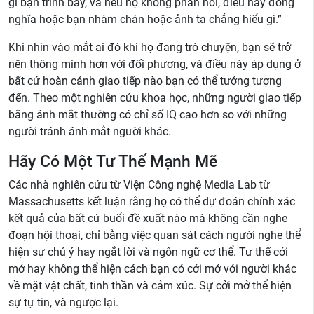
gì bạn trình bày, và nếu họ không phản hồi, điều này đồng
nghĩa hoặc bạn nhàm chán hoặc ảnh ta chẳng hiểu gì.”
Khi nhìn vào mắt ai đó khi họ đang trò chuyện, bạn sẽ trở
nên thông minh hơn với đối phương, và điều này áp dụng ở
bất cứ hoàn cảnh giao tiếp nào bạn có thể tưởng tượng
đến. Theo một nghiên cứu khoa học, những người giao tiếp
bằng ánh mắt thường có chỉ số IQ cao hơn so với những
người tránh ánh mắt người khác.
Hãy Có Một Tư Thế Mạnh Mẽ
Các nhà nghiên cứu từ Viện Công nghệ Media Lab từ
Massachusetts kết luận rằng họ có thể dự đoán chính xác
kết quả của bất cứ buổi đề xuất nào mà không cần nghe
đoạn hội thoại, chỉ bằng việc quan sát cách người nghe thể
hiện sự chú ý hay ngắt lời và ngôn ngữ cơ thể. Tư thế cởi
mở hay không thể hiện cách bạn có cởi mở với người khác
về mặt vật chất, tinh thần và cảm xúc. Sự cởi mở thể hiện
sự tự tin, và ngược lại.